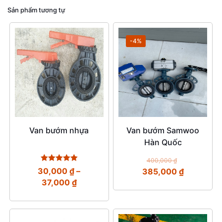
Sản phẩm tương tự
-4%
Van bướm nhựa
Van bướm Samwoo
Hàn Quốc
400,000
₫
Được xếp
30,000
₫
–
385,000
₫
hạng
37,000
₫
5.00
5 sao