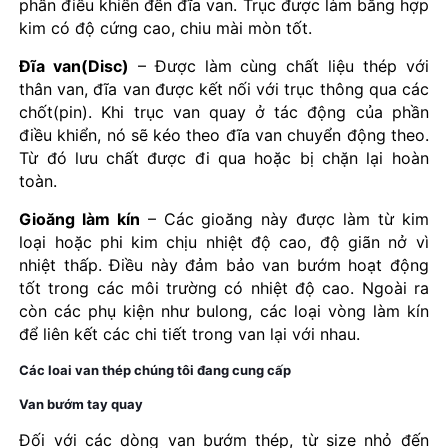
phần điều khiển đến đĩa van. Trục được làm bằng hợp
kim có độ cứng cao, chiu mài mòn tốt.
Đĩa van(Disc)
– Được làm cùng chất liệu thép với
thân van, đĩa van được kết nối với trục thông qua các
chốt(pin). Khi trục van quay ở tác động của phần
điều khiển, nó sẽ kéo theo đĩa van chuyển động theo.
Từ đó lưu chất được đi qua hoặc bị chặn lại hoàn
toàn.
Gioăng làm kín
– Các gioăng này được làm từ kim
loại hoặc phi kim chịu nhiệt độ cao, độ giãn nở vì
nhiệt thấp. Điều này đảm bảo van bướm hoạt động
tốt trong các môi trường có nhiệt độ cao. Ngoài ra
còn các phụ kiện như bulong, các loại vòng làm kín
để liên kết các chi tiết trong van lại với nhau.
Các loai van thép chúng tôi đang cung cấp
Van bướm tay quay
Đối với các dòng van bướm thép, từ size nhỏ đến