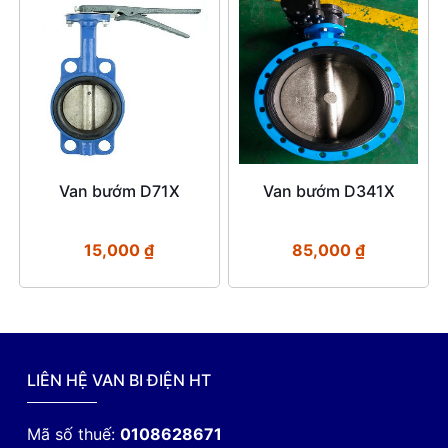
Van bướm D71X
Van bướm D341X
15,000
₫
85,000
₫
LIÊN HỆ VAN BI ĐIỆN HT
Mã số thuế:
0108628671