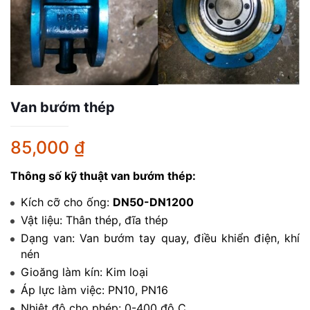
Van bướm thép
85,000
₫
Thông số kỹ thuật van bướm thép:
Kích cỡ cho ống:
DN50-DN1200
Vật liệu: Thân thép, đĩa thép
Dạng van: Van bướm tay quay, điều khiển điện, khí
nén
Gioăng làm kín: Kim loại
Áp lực làm việc: PN10, PN16
Nhiệt độ cho phép: 0-400 độ C