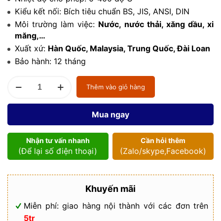
Kiểu kết nối: Bích tiêu chuẩn BS, JIS, ANSI, DIN
Môi trường làm việc:
Nước, nước thải, xăng dầu, xi
măng,…
Xuất xứ:
Hàn Quốc, Malaysia, Trung Quốc, Đài Loan
Bảo hành: 12 tháng
Van
Thêm vào giỏ hàng
bướm
thép
số
Mua ngay
lượng
Nhận tư vấn nhanh
Cần hỏi thêm
(Để lại số điện thoại)
(Zalo/skype,Facebook)
Khuyến mãi
Miễn phí: giao hàng nội thành với các đơn trên
5tr