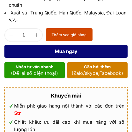
chuẩn
Xuất sứ: Trung Quốc, Hàn Quốc, Malaysia, Đài Loan,
v,v,..
Van
Thêm vào giỏ hàng
bướm
tay
gạt
Mua ngay
số
lượng
Nhận tư vấn nhanh
Cần hỏi thêm
(Để lại số điện thoại)
(Zalo/skype,Facebook)
Khuyến mãi
Miễn phí: giao hàng nội thành với các đơn trên
5tr
Chiết khấu: ưu đãi cao khi mua hàng với số
lượng lớn