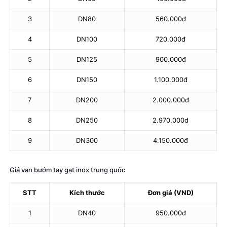
3
DN80
560.000đ
4
DN100
720.000đ
5
DN125
900.000đ
6
DN150
1.100.000đ
7
DN200
2.000.000đ
8
DN250
2.970.000d
9
DN300
4.150.000đ
Giá van bướm tay gạt inox trung quốc
STT
Kích thước
Đơn giá (VND)
1
DN40
950.000đ