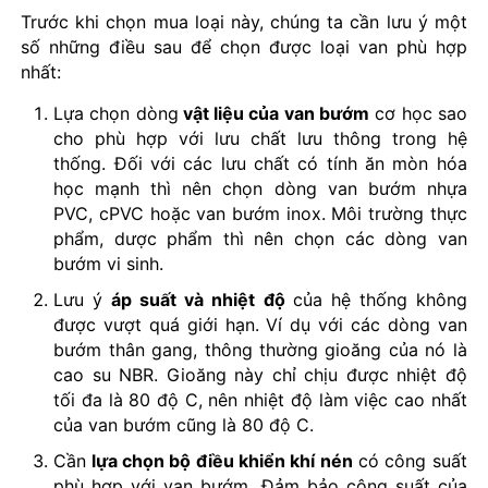
Trước khi chọn mua loại này, chúng ta cần lưu ý một
số những điều sau để chọn được loại van phù hợp
nhất:
Lựa chọn dòng
vật liệu của van bướm
cơ học sao
cho phù hợp với lưu chất lưu thông trong hệ
thống. Đối với các lưu chất có tính ăn mòn hóa
học mạnh thì nên chọn dòng van bướm nhựa
PVC, cPVC hoặc van bướm inox. Môi trường thực
phẩm, dược phẩm thì nên chọn các dòng van
bướm vi sinh.
Lưu ý
áp suất và nhiệt độ
của hệ thống không
được vượt quá giới hạn. Ví dụ với các dòng van
bướm thân gang, thông thường gioăng của nó là
cao su NBR. Gioăng này chỉ chịu được nhiệt độ
tối đa là 80 độ C, nên nhiệt độ làm việc cao nhất
của van bướm cũng là 80 độ C.
Cần
lựa chọn bộ điều khiển khí nén
có công suất
phù hợp với van bướm. Đảm bảo công suất của