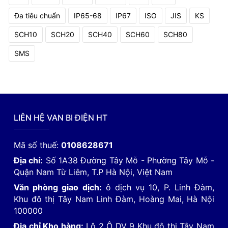
Đa tiêu chuẩn
IP65-68
IP67
ISO
JIS
KS
SCH10
SCH20
SCH40
SCH60
SCH80
SMS
LIÊN HỆ VAN BI ĐIỆN HT
Mã số thuế:
0108628671
Địa chỉ:
Số 1A38 Đường Tây Mỗ - Phường Tây Mỗ -
Quận Nam Từ Liêm, T.P Hà Nội, Việt Nam
Văn phòng giao dịch:
ô dịch vụ 10, P. Linh Đàm,
Khu đô thị Tây Nam Linh Đàm, Hoàng Mai, Hà Nội
100000
Địa chỉ Kho hàng:
Lô 2 Ô DV 9 Khu đô thị Tây Nam