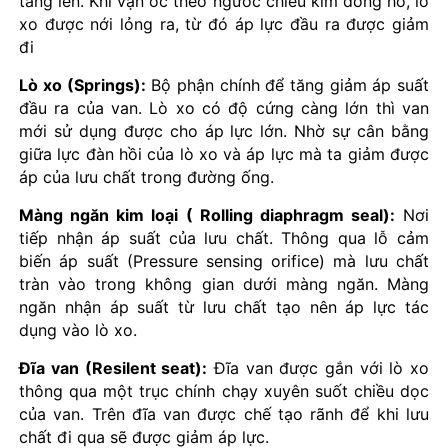
tăng lên. Khi vặn ốc theo ngước chiều kim đồng hồ, lò
xo được nới lỏng ra, từ đó áp lực đầu ra được giảm
đi
Lò xo (Springs):
Bộ phận chính để tăng giảm áp suất
đầu ra của van. Lò xo có độ cứng càng lớn thì van
mới sử dụng được cho áp lực lớn. Nhờ sự cân bằng
giữa lực đàn hồi của lò xo và áp lực mà ta giảm được
áp của lưu chất trong đường ống.
Màng ngăn kim loại ( Rolling diaphragm seal):
Nơi
tiếp nhận áp suất của lưu chất. Thông qua lỗ cảm
biến áp suất (Pressure sensing orifice) mà lưu chất
tràn vào trong không gian dưới màng ngăn. Màng
ngăn nhận áp suất từ lưu chất tạo nên áp lực tác
dụng vào lò xo.
Đĩa van (Resilent seat):
Đĩa van được gắn với lò xo
thông qua một trục chính chạy xuyên suốt chiều dọc
của van. Trên đĩa van được chế tạo rãnh để khi lưu
chất đi qua sẽ được giảm áp lực.