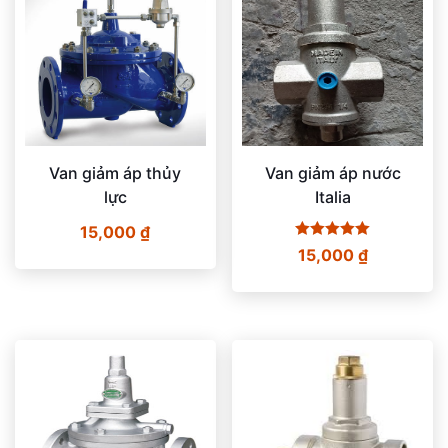
Van giảm áp thủy
Van giảm áp nước
lực
Italia
15,000
₫
Được xếp
15,000
₫
hạng
5.00
5 sao