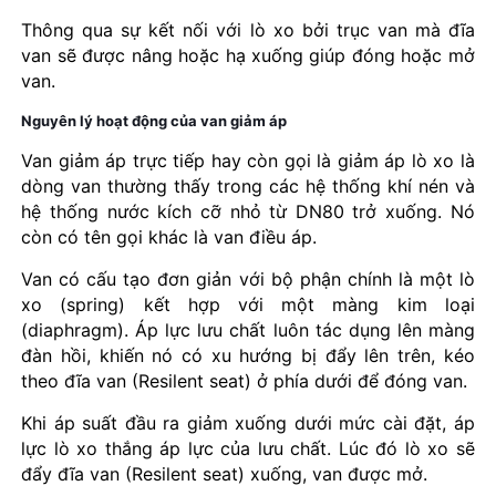
Thông qua sự kết nối với lò xo bởi trục van mà đĩa
van sẽ được nâng hoặc hạ xuống giúp đóng hoặc mở
van.
Nguyên lý hoạt động của van giảm áp
Van giảm áp trực tiếp hay còn gọi là giảm áp lò xo là
dòng van thường thấy trong các hệ thống khí nén và
hệ thống nước kích cỡ nhỏ từ DN80 trở xuống. Nó
còn có tên gọi khác là van điều áp.
Van có cấu tạo đơn giản với bộ phận chính là một lò
xo (spring) kết hợp với một màng kim loại
(diaphragm). Áp lực lưu chất luôn tác dụng lên màng
đàn hồi, khiến nó có xu hướng bị đẩy lên trên, kéo
theo đĩa van (Resilent seat) ở phía dưới để đóng van.
Khi áp suất đầu ra giảm xuống dưới mức cài đặt, áp
lực lò xo thắng áp lực của lưu chất. Lúc đó lò xo sẽ
đẩy đĩa van (Resilent seat) xuống, van được mở.