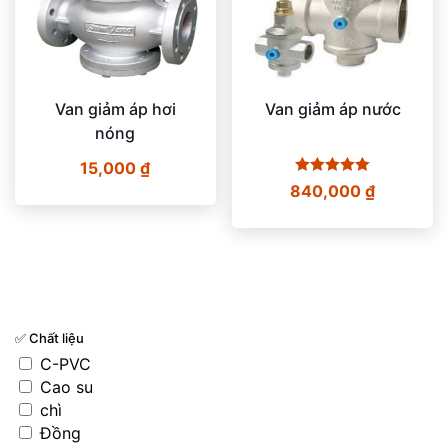
Van giảm áp hơi
Van giảm áp nước
nóng
15,000
₫
Được xếp
840,000
₫
hạng
5.00
5 sao
✅ Chất liệu
C-PVC
Cao su
chì
Đồng