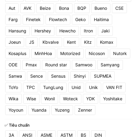
Aut
AVK
Beize
Bona
BQP
Bueno
CSE
Farg
Finetek
Flowtech
Geko
Haitima
Hansung
Hershey
Hewcho
Itron
Jaki
Joeun
JS
Kbvalve
Kent
Kitz
Komax
Kosaplus
MinhHoa
Motorized
Nicoson
Nutork
ODE
Pmax
Round star
Samwoo
Samyang
Sanwa
Sence
Sensus
Shinyi
SUPMEA
ToYo
TPC
TungLung
Unid
Unik
VAN FIT
Wika
Wise
Wonil
Woteck
YDK
Yoshitake
Yoyoun
Yuanda
Yuzeng
Zenner
✅ Tiêu chuẩn
3A
ANSI
ASME
ASTM
BS
DIN