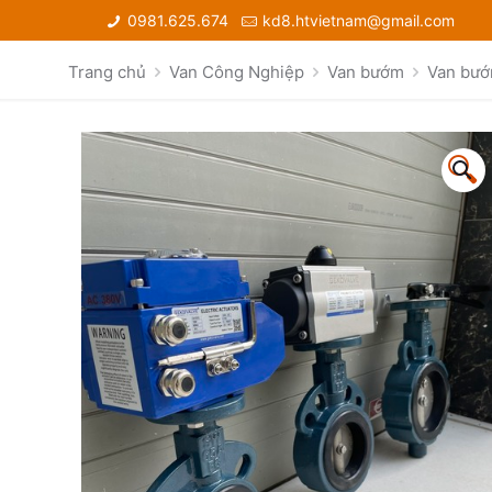
0981.625.674
kd8.htvietnam@gmail.com
Trang chủ
Van Công Nghiệp
Van bướm
Van bướ
🔍