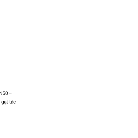
DN50 –
 gạt tác