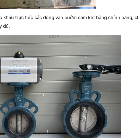
p khẩu trực tiếp các dòng van bướm cam kết hàng chính hãng, c
y đủ.