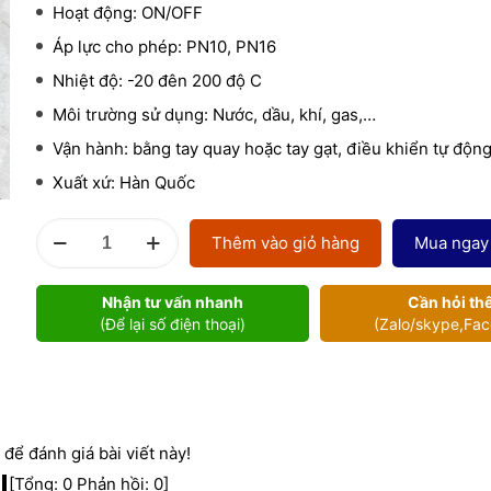
Hoạt động: ON/OFF
Áp lực cho phép: PN10, PN16
Nhiệt độ: -20 đên 200 độ C
Môi trường sử dụng: Nước, dầu, khí, gas,…
Vận hành: bằng tay quay hoặc tay gạt, điều khiển tự động
Xuất xứ: Hàn Quốc
Van
Thêm vào giỏ hàng
Mua ngay
bướm
Hàn
Nhận tư vấn nhanh
Cần hỏi th
Quốc
(Để lại số điện thoại)
(Zalo/skype,Fa
số
lượng
để đánh giá bài viết này!
[Tổng:
0
Phản hồi:
0
]