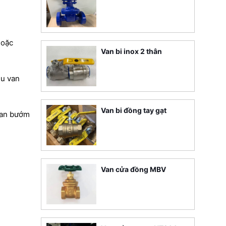
hoặc
Van bi inox 2 thân
ệu van
Van bi đồng tay gạt
van bướm
Van cửa đồng MBV