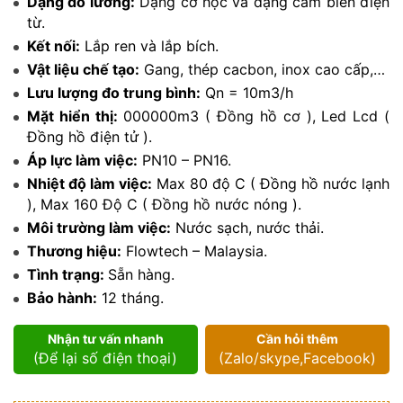
Dạng đo lường:
Dạng cơ học và dạng cảm biến điện
từ.
Kết nối:
Lắp ren và lắp bích.
Vật liệu chế tạo:
Gang, thép cacbon, inox cao cấp,…
Lưu lượng đo trung bình:
Qn = 10m3/h
Mặt hiển thị:
000000m3 ( Đồng hồ cơ ), Led Lcd (
Đồng hồ điện tử ).
Áp lực làm việc:
PN10 – PN16.
Nhiệt độ làm việc:
Max 80 độ C ( Đồng hồ nước lạnh
), Max 160 Độ C ( Đồng hồ nước nóng ).
Môi trường làm việc:
Nước sạch, nước thải.
Thương hiệu:
Flowtech – Malaysia.
Tình trạng:
Sẵn hàng.
Bảo hành:
12 tháng.
Nhận tư vấn nhanh
Cần hỏi thêm
(Để lại số điện thoại)
(Zalo/skype,Facebook)