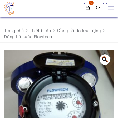
0
Trang chủ
Thiết bị đo
Đồng hồ đo lưu lượng
Đồng hồ nước Flowtech
🔍