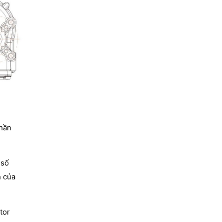
phần
 số
h của
tor