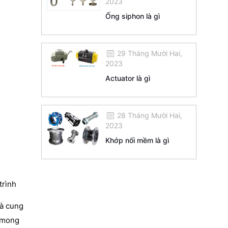
2023
Ống siphon là gì
29 Tháng Mười Hai,
2023
Actuator là gì
28 Tháng Mười Hai,
2023
Khớp nối mềm là gì
trình
và cung
ư mong