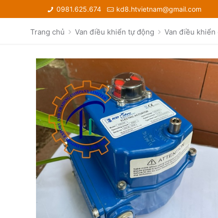
0981.625.674
kd8.htvietnam@gmail.com
Trang chủ
Van điều khiển tự động
Van điều khiển