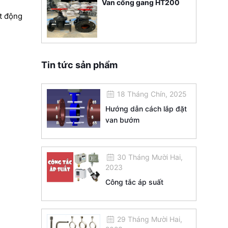
Van cổng gang HT200
t động
Tin tức sản phẩm
18 Tháng Chín, 2025
Hướng dẫn cách lắp đặt
van bướm
30 Tháng Mười Hai,
2023
Công tắc áp suất
29 Tháng Mười Hai,