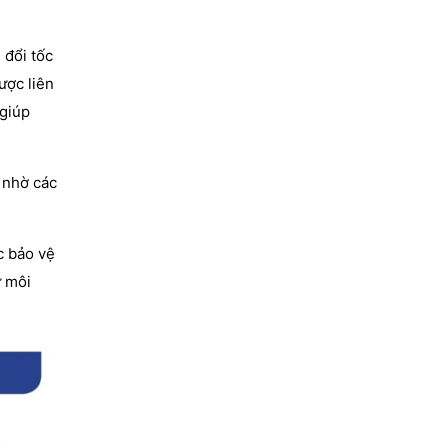
 đổi tốc
ược liên
 giúp
 nhờ các
c bảo vệ
ừ môi