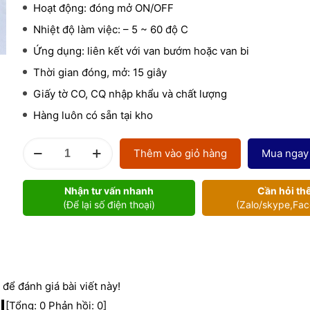
Hoạt động: đóng mở ON/OFF
Nhiệt độ làm việc: – 5 ~ 60 độ C
Ứng dụng: liên kết với van bướm hoặc van bi
Thời gian đóng, mở: 15 giây
Giấy tờ CO, CQ nhập khẩu và chất lượng
Hàng luôn có sẵn tại kho
Bộ
Thêm vào giỏ hàng
Mua ngay
điều
khiển
Nhận tư vấn nhanh
Cần hỏi th
điện
(Để lại số điện thoại)
(Zalo/skype,Fa
KBE005
số
lượng
để đánh giá bài viết này!
[Tổng:
0
Phản hồi:
0
]