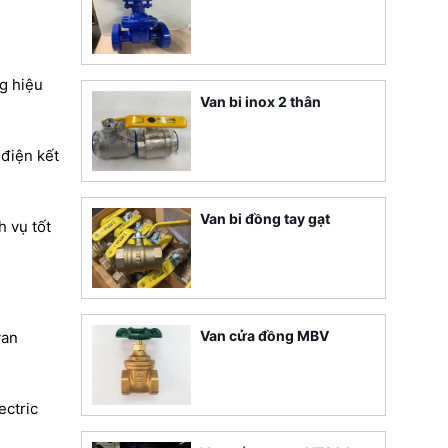
g hiệu
Van bi inox 2 thân
 điện kết
Van bi đồng tay gạt
 vụ tốt
Van cửa đồng MBV
van
ectric