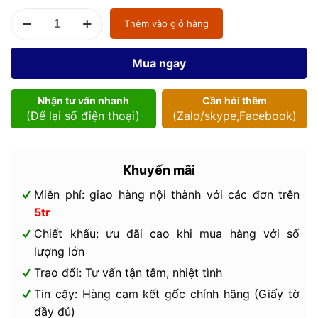
Van
Thêm vào giỏ hàng
điện
từ
gang
Mua ngay
mặt
bích
số
Nhận tư vấn nhanh
Cần hỏi thêm
lượng
(Để lại số điện thoại)
(Zalo/skype,Facebook)
Khuyến mãi
Miễn phí: giao hàng nội thành với các đơn trên
5tr
Chiết khấu: ưu đãi cao khi mua hàng với số
lượng lớn
Trao đổi: Tư vấn tận tâm, nhiệt tình
Tin cậy: Hàng cam kết gốc chính hãng (Giấy tờ
đầy đủ)