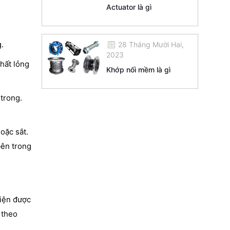
Actuator là gì
.
28 Tháng Mười Hai,
2023
hất lỏng
Khớp nối mềm là gì
 trong.
oặc sắt.
bên trong
điện được
 theo