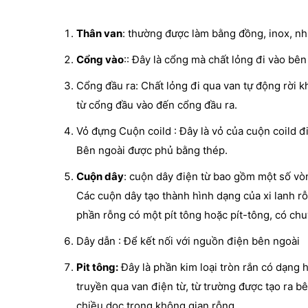
Thân van
: thường được làm bằng đồng, inox, n
Cổng vào
:: Đây là cổng mà chất lỏng đi vào bên
Cổng đầu ra: Chất lỏng đi qua van tự động rời k
từ cổng đầu vào đến cổng đầu ra.
Vỏ đựng Cuộn coild : Đây là vỏ của cuộn coild đi
Bên ngoài được phủ bằng thép.
Cuộn dây
: cuộn dây điện từ bao gồm một số vòn
Các cuộn dây tạo thành hình dạng của xi lanh r
phần rỗng có một pít tông hoặc pít-tông, có ch
Dây dẫn : Để kết nối với nguồn điện bên ngoài
Pit tông:
Đây là phần kim loại tròn rắn có dạng 
truyền qua van điện từ, từ trường được tạo ra b
chiều dọc trong không gian rỗng.