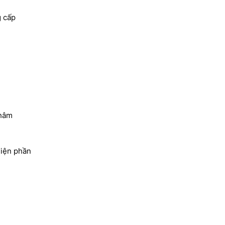
g cấp
châm
điện phần