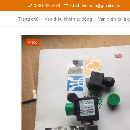
0981.625.674
kd8.htvietnam@gmail.com
Trang chủ
Van điều khiển tự động
Van điện từ là g
-10%