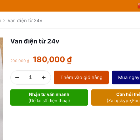
ì
Van điện từ 24v
Van điện từ 24v
180,000
₫
200,000
₫
Van
Thêm vào giỏ hàng
Mua ngay
điện
từ
Nhận tư vấn nhanh
Cần hỏi th
24v
(Để lại số điện thoại)
(Zalo/skype,Fa
số
lượng