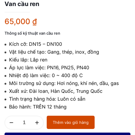
Van cầu ren
65,000
₫
Thông số kỹ thuật van cầu ren
Kích cỡ: DN15 – DN100
Vật liệu chế tạo: Gang, thép, inox, đồng
Kiểu lắp: Lắp ren
Áp lực làm việc: PN16, PN25, PN40
Nhiệt độ làm việc: 0 ~ 400 độ C
Môi trường sử dụng: Hơi nóng, khí nén, dầu, gas
Xuất xứ: Đài loan, Hàn Quốc, Trung Quốc
Tình trạng hàng hóa: Luôn có sẵn
Bảo hành: TRÊN 12 tháng
Van
Thêm vào giỏ hàng
cầu
ren