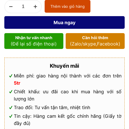
Van
Thêm vào giỏ hàng
bướm
điều
khiển
Mua ngay
điện
Kitz
số
Nhận tư vấn nhanh
Cần hỏi thêm
lượng
(Để lại số điện thoại)
(Zalo/skype,Facebook)
Khuyến mãi
Miễn phí: giao hàng nội thành với các đơn trên
5tr
Chiết khấu: ưu đãi cao khi mua hàng với số
lượng lớn
Trao đổi: Tư vấn tận tâm, nhiệt tình
Tin cậy: Hàng cam kết gốc chính hãng (Giấy tờ
đầy đủ)