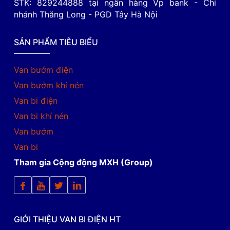
STK: 829244888 tại ngân hàng Vp bank - Chi
nhánh Thăng Long - PGD Tây Hà Nội
SẢN PHẨM TIÊU BIỂU
Van bướm điện
Van bướm khí nén
Van bi điện
Van bi khí nén
Van bướm
Van bi
Tham gia Cộng động MXH (Group)
GIỚI THIỆU VAN BI ĐIỆN HT