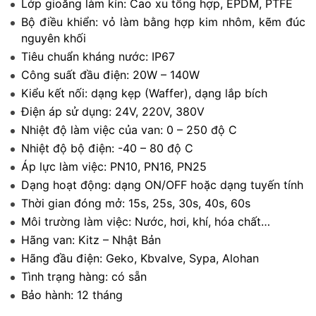
Lớp gioăng làm kín: Cao xu tổng hợp, EPDM, PTFE
Bộ điều khiển: vỏ làm bằng hợp kim nhôm, kẽm đúc
nguyên khối
Tiêu chuẩn kháng nước: IP67
Công suất đầu điện: 20W – 140W
Kiểu kết nối: dạng kẹp (Waffer), dạng lắp bích
Điện áp sử dụng: 24V, 220V, 380V
Nhiệt độ làm việc của van: 0 – 250 độ C
Nhiệt độ bộ điện: -40 – 80 độ C
Áp lực làm việc: PN10, PN16, PN25
Dạng hoạt động: dạng ON/OFF hoặc dạng tuyến tính
Thời gian đóng mở: 15s, 25s, 30s, 40s, 60s
Môi trường làm việc: Nước, hơi, khí, hóa chất…
Hãng van: Kitz – Nhật Bản
Hãng đầu điện: Geko, Kbvalve, Sypa, Alohan
Tình trạng hàng: có sẵn
Bảo hành: 12 tháng