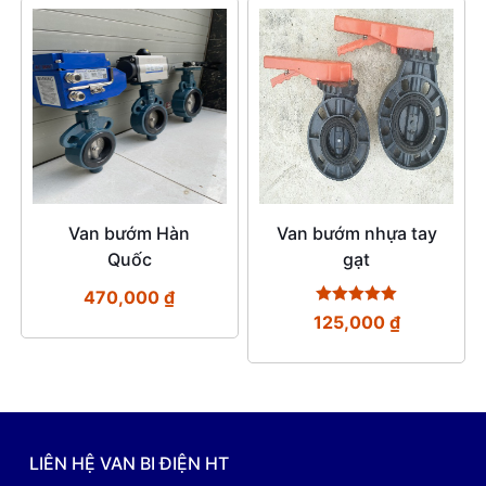
Van bướm Hàn
Van bướm nhựa tay
Quốc
gạt
470,000
₫
Được xếp
125,000
₫
hạng
5.00
5 sao
LIÊN HỆ VAN BI ĐIỆN HT