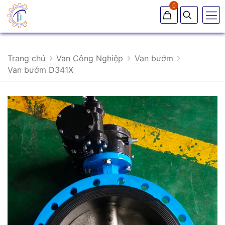
0
Trang chủ
Van Công Nghiệp
Van bướm
Van bướm D341X