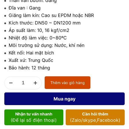
Thân van bướm: Gang
Đĩa van : Gang
Giăng làm kín: Cao su EPDM hoặc NBR
Kích thước: DN50 ~ DN1200 mm
Áp suất làm: 10, 16 kgf/cm2
Nhiệt độ làm việc: 0~80ºC
Môi trường sử dụng: Nước, khí nén
Kết nối: Hai mặt bích
Xuất xứ: Trung Quốc
Bảo hành: 12 tháng
Van
Thêm vào giỏ hàng
bướm
D341X
số
Mua ngay
lượng
Nhận tư vấn nhanh
Cần hỏi thêm
(Để lại số điện thoại)
(Zalo/skype,Facebook)