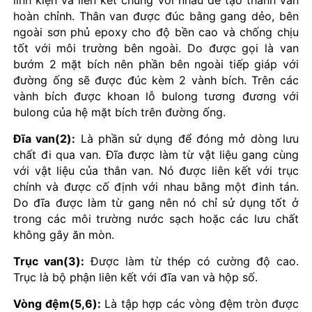
linh kiện và liên kết chúng với nhau để tạo thành van
hoàn chỉnh. Thân van được đúc bằng gang dẻo, bên
ngoài sơn phủ epoxy cho độ bền cao và chống chịu
tốt với môi trường bên ngoài. Do được gọi là van
bướm 2 mặt bích nên phần bên ngoài tiếp giáp với
đường ống sẽ được đúc kèm 2 vành bích. Trên các
vành bích được khoan lỗ bulong tương đương với
bulong của hệ mặt bích trên đường ống.
Đĩa van(2):
Là phần sử dụng để đóng mở dòng lưu
chất đi qua van. Đĩa được làm từ vật liệu gang cùng
với vật liệu của thân van. Nó được liên kết với trục
chính và được cố định với nhau bằng một đinh tán.
Do đĩa được làm từ gang nên nó chỉ sử dụng tốt ở
trong các môi trường nước sạch hoặc các lưu chất
không gây ăn mòn.
Trục van(3):
Được làm từ thép có cường độ cao.
Trục là bộ phận liên kết với đĩa van và hộp số.
Vòng đệm(5,6):
Là tập hợp các vòng đệm tròn được