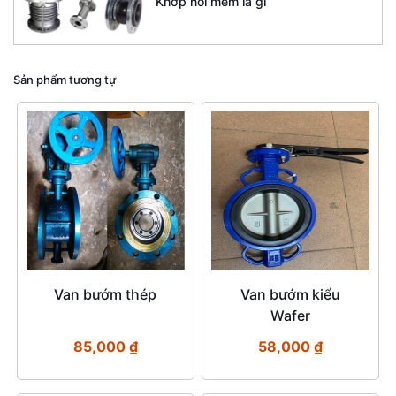
Khớp nối mềm là gì
Sản phẩm tương tự
Van bướm thép
Van bướm kiểu
Wafer
85,000
₫
58,000
₫