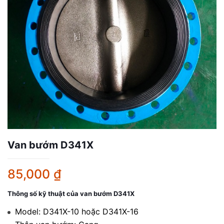
Van bướm D341X
85,000
₫
Thông số kỹ thuật của van bướm D341X
Model: D341X-10 hoặc D341X-16