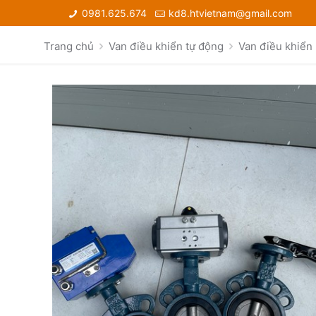
0981.625.674
kd8.htvietnam@gmail.com
Trang chủ
Van điều khiển tự động
Van điều khiển 