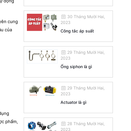
tự động
30 Tháng Mười Hai,
uyên cung
2023
ầu của
Công tắc áp suất
29 Tháng Mười Hai,
2023
Ống siphon là gì
29 Tháng Mười Hai,
2023
Actuator là gì
 dụng
ược phẩm,
28 Tháng Mười Hai,
2023