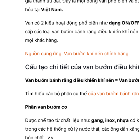
giá thành ưu đãi. Đây là một dòng van phổ biến và đ
hóa tại
Việt Nam.
Van có 2 kiểu hoạt động phổ biến như
dạng ON/OF
cấp các loại van bướm bánh răng điều khiển khí nén
mọi khác hàng.
Nguồn cung ứng: Van bướm khí nén chính hãng
Cấu tạo chi tiết của van bướm điều khi
Van bướm bánh răng điều khiển khí nén = Van bướm
Tìm hiểu các bộ phận cụ thể
của van bướm bánh răn
Phần van bướm cơ
Được chế tạo từ chất liệu như:
gang, inox, nhựa
có k
trong các hệ thống xử lý nước thải, các ống dẫn xă
hóa chất…v.v