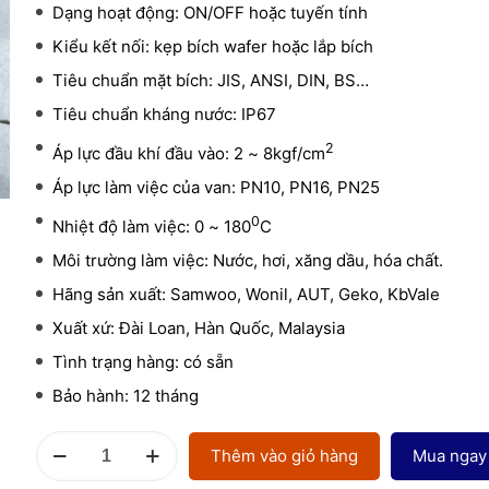
Dạng hoạt động: ON/OFF hoặc tuyến tính
Kiểu kết nối: kẹp bích wafer hoặc lắp bích
Tiêu chuẩn mặt bích: JIS, ANSI, DIN, BS…
Tiêu chuẩn kháng nước: IP67
2
Áp lực đầu khí đầu vào: 2 ~ 8kgf/cm
Áp lực làm việc của van: PN10, PN16, PN25
0
Nhiệt độ làm việc: 0 ~ 180
C
Môi trường làm việc: Nước, hơi, xăng dầu, hóa chất.
Hãng sản xuất: Samwoo, Wonil, AUT, Geko, KbVale
Xuất xứ: Đài Loan, Hàn Quốc, Malaysia
Tình trạng hàng: có sẵn
Bảo hành: 12 tháng
Van
Thêm vào giỏ hàng
Mua ngay
bướm