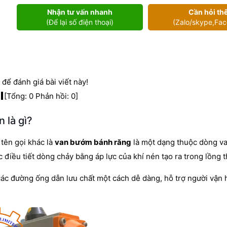
bánh
Nhận tư vấn nhanh
Cần hỏi th
răng
(Để lại số điện thoại)
(Zalo/skype,Fa
điều
khiển
khí
nén
để đánh giá bài viết này!
số
[Tổng:
0
Phản hồi:
0
]
lượng
 là gì?
 tên gọi khác là
van bướm bánh răng
là một dạng thuộc dòng v
iều tiết dòng chảy bằng áp lực của khí nén tạo ra trong lồng th
các đường ống dẫn lưu chất một cách dễ dàng, hỗ trợ người vận 