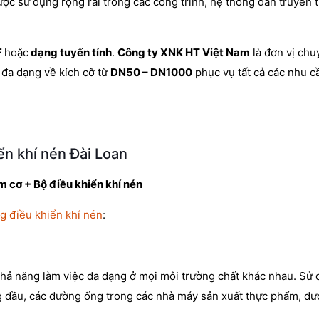
ược sử dụng rộng rãi trong các công trình, hệ thống dẫn truyền 
F
hoặc
dạng tuyến tính
.
Công ty XNK HT Việt Nam
là đơn vị ch
 đa dạng về kích cỡ từ
DN50 – DN1000
phục vụ tất cả các nhu c
ển khí nén Đài Loan
 cơ + Bộ điều khiển khí nén
g điều khiển khí nén
:
hả năng làm việc đa dạng ở mọi môi trường chất khác nhau. Sử
ng dầu, các đường ống trong các nhà máy sản xuất thực phẩm, d