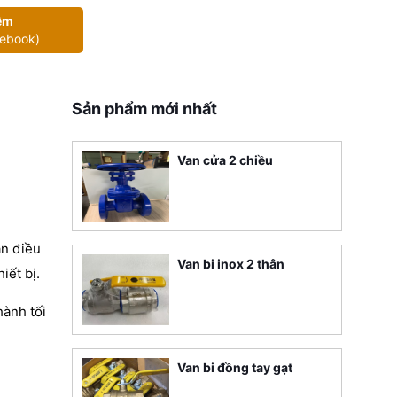
êm
cebook)
Sản phẩm mới nhất
Van cửa 2 chiều
an điều
Van bi inox 2 thân
iết bị.
hành tối
Van bi đồng tay gạt