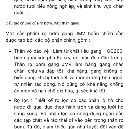
nước tưới tiêu nông nghiệp, vệ sinh khu vực chăn
nuôi,…
Cấu tạo chung của rọ bơm JMV thân gang
Một sản phẩm rọ bơm gang JMV hoàn chỉnh cần
được tạo bởi các bộ phận chính, gồm :
Thân vỏ bảo vệ : Làm từ chất liệu gang – GC200,
bên ngoài sơn phủ Epoxy, có màu đen đặc trưng.
Thân rọ bơm gang JMV làm bằng gang chắc
chắn, chịu va đập tốt, khá nặng, gang không bị
biến dạng khi bị thời tiết và môi trường bên ngoài
tự nhiên tác động. Nó cũng có khả năng chống
ăn mòn và hạn chế oxi hóa, gỉ séc khá tốt.
Rọ lọc : Thiết kế rọ lọc có các phần lỗ hở cho
nước đi qua, đục theo hình tròn và dạng lưới hở
song song. Bộ phận lọc có công dụng ngăn cản
các tạp chất và rác thải đi vào bên trong thân rọ
bơm. Từ đó, giảm thiểu gần như tuyệt đối vấn đề