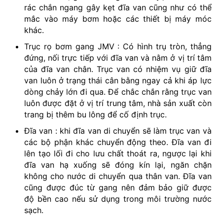
rác chắn ngang gây kẹt đĩa van cũng như có thể
mắc vào máy bơm hoặc các thiết bị máy móc
khác.
Trục rọ bơm gang JMV : Có hình trụ tròn, thẳng
đứng, nối trực tiếp với đĩa van và nằm ở vị trí tâm
của đĩa van chân. Trục van có nhiệm vụ giữ đĩa
van luôn ở trạng thái cân bằng ngay cả khi áp lực
dòng chảy lớn đi qua. Để chắc chắn rằng trục van
luôn được đặt ở vị trí trung tâm, nhà sản xuất còn
trang bị thêm bu lông để cố định trục.
Đĩa van : khi đĩa van di chuyển sẽ làm trục van và
các bộ phận khác chuyển động theo. Đĩa van đi
lên tạo lối đi cho lưu chất thoát ra, ngược lại khi
đĩa van hạ xuống sẽ đóng kín lại, ngăn chặn
không cho nước di chuyển qua thân van. Đĩa van
cũng được đúc từ gang nên đảm bảo giữ được
độ bền cao nếu sử dụng trong môi trường nước
sạch.