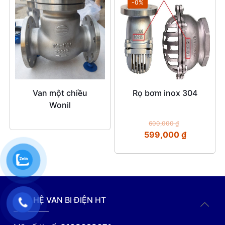
-0%
Van một chiều
Rọ bơm inox 304
Wonil
600,000
₫
599,000
₫
LIÊN HỆ VAN BI ĐIỆN HT