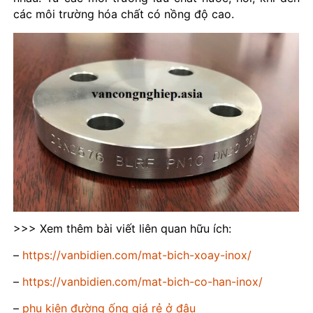
các môi trường hóa chất có nồng độ cao.
>>> Xem thêm bài viết liên quan hữu ích:
–
https://vanbidien.com/mat-bich-xoay-inox/
–
https://vanbidien.com/mat-bich-co-han-inox/
–
phụ kiện đường ống giá rẻ ở đâu