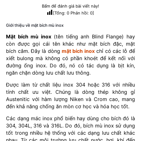
Bấm để đánh giá bài viết này!
[Tổng:
0
Phản hồi:
0
]
Giới thiệu về mặt bích mù inox
Mặt bích mù inox
(tên tiếng anh Blind Flange) hay
còn được gọi cái tên khác như mặt bích đặc, mặt
bích câm. Đây là dòng
mặt bích inox
chỉ có các lỗ để
xiết bulong mà không có phần khoét để kết nối với
đường ống inox. Do đó, nó có tác dụng là bịt kín,
ngăn chặn dòng lưu chất lưu thông.
Được làm từ chất liệu inox 304 hoặc 316 với nhiều
tính chất ưu việt. Chúng là dòng thép không gỉ
Austenitic với hàm lượng Niken và Crom cao, mang
đến khả năng chống ăn mòn cơ học và hóa học tốt.
Các dạng mác inox phổ biến hay dùng cho bích đó là
304, 304L, 316 và 316L. Do đó, bích mù inox sử dụng
tốt trong nhiều hệ thống với các dạng lưu chất khác
nhau. Từ các môi trường lưu chất nước, hơi, khí đến