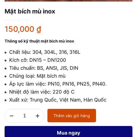
Mặt bích mù inox
150,000
₫
Thông số kỹ thuật mặt bích mù inox
Chất liệu: 304, 304L, 316, 316L
Kích cỡ: DN15 – DN1200
Tiêu chuẩn: BS, ANSI, JIS, DIN
Chủng loại: Mặt bích mù
Áp lực làm việc: PN10, PN16, PN25, PN40.
Nhiệt độ làm việc: 220 độ C
Xuất xứ: Trung Quốc, Việt Nam, Hàn Quốc
Mặt
Thêm vào giỏ hàng
bích
mù
inox
Mua ngay
số