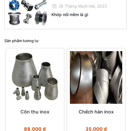
28 Tháng Mười Hai, 2023
Khớp nối mềm là gì
Sản phẩm tương tự
Côn thu inox
Chếch hàn inox
88,000
₫
35,000
₫