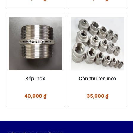
Kép inox
Côn thu ren inox
40,000
₫
35,000
₫