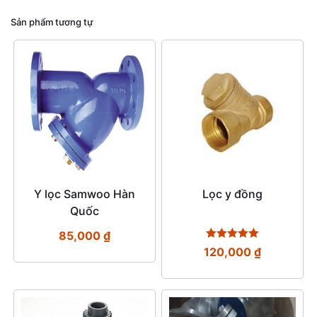
Sản phẩm tương tự
Y lọc Samwoo Hàn
Lọc y đồng
Quốc
85,000
₫
Được xếp
120,000
₫
hạng
5.00
5 sao