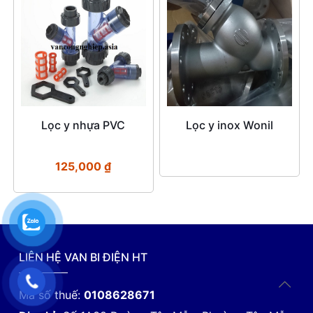
Lọc y nhựa PVC
Lọc y inox Wonil
125,000
₫
LIÊN HỆ VAN BI ĐIỆN HT
Mã số thuế:
0108628671