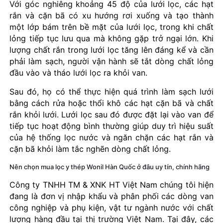
Với góc nghiêng khoảng 45 độ của lưới lọc, các hạt
rắn và cặn bã có xu hướng rơi xuống và tạo thành
một lớp bám trên bề mặt của lưới lọc, trong khi chất
lỏng tiếp tục lưu qua mà không gặp trở ngại lớn. Khi
lượng chất rắn trong lưới lọc tăng lên đáng kể và cần
phải làm sạch, người vận hành sẽ tắt dòng chất lỏng
đầu vào và tháo lưới lọc ra khỏi van.
Sau đó, họ có thể thực hiện quá trình làm sạch lưới
bằng cách rửa hoặc thổi khô các hạt cặn bã và chất
rắn khỏi lưới. Lưới lọc sau đó được đặt lại vào van để
tiếp tục hoạt động bình thường giúp duy trì hiệu suất
của hệ thống lọc nước và ngăn chặn các hạt rắn và
cặn bã khỏi làm tắc nghẽn dòng chất lỏng.
Nên chọn mua lọc y thép Wonil Hàn Quốc ở đâu uy tín, chính hãng
Công ty TNHH TM & XNK HT Việt Nam chúng tôi hiện
đang là đơn vị nhập khẩu và phân phối các dòng van
công nghiệp và phụ kiện, vật tư ngành nước với chất
lượng hàng đầu tại thị trường Việt Nam. Tại đây, các