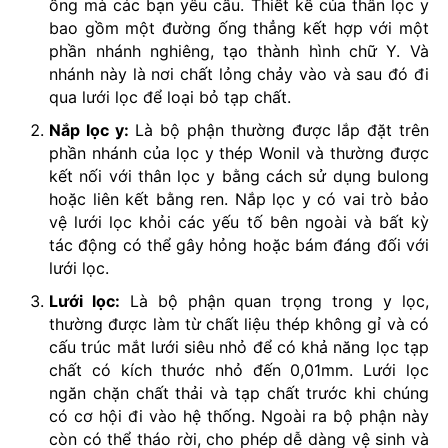
ống mà các bạn yêu cầu. Thiết kế của thân lọc y
bao gồm một đường ống thẳng kết hợp với một
phần nhánh nghiêng, tạo thành hình chữ Y. Và
nhánh này là nơi chất lỏng chảy vào và sau đó đi
qua lưới lọc để loại bỏ tạp chất.
Nắp lọc y:
Là bộ phận thường được lắp đặt trên
phần nhánh của lọc y thép Wonil và thường được
kết nối với thân lọc y bằng cách sử dụng bulong
hoặc liên kết bằng ren. Nắp lọc y có vai trò bảo
vệ lưới lọc khỏi các yếu tố bên ngoài và bất kỳ
tác động có thể gây hỏng hoặc bám đáng đối với
lưới lọc.
Lưới lọc:
Là bộ phận quan trọng trong y lọc,
thường được làm từ chất liệu thép không gỉ và có
cấu trúc mắt lưới siêu nhỏ để có khả năng lọc tạp
chất có kích thước nhỏ đến 0,01mm. Lưới lọc
ngăn chặn chất thải và tạp chất trước khi chúng
có cơ hội đi vào hệ thống. Ngoài ra bộ phận này
còn có thể tháo rời, cho phép dễ dàng vệ sinh và