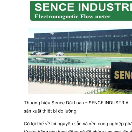
Thương hiệu Sence Đài Loan – SENCE INDUSTRIAL E
sản xuất thiết bị đo lường.
Có lợi thế về tài nguyên sẵn và nền công nghiệp ph
từ của hãng này hoạt động có độ chính xác cao, ổn đ