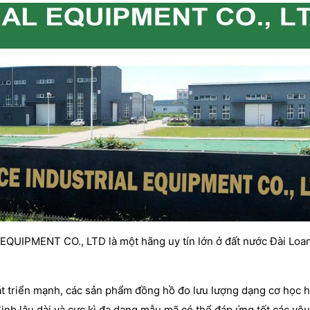
QUIPMENT CO., LTD là một hãng uy tín lớn ở đất nước Đài Loa
át triển mạnh, các sản phẩm đồng hồ đo lưu lượng dạng cơ học 
ịnh lâu dài và cực kì đa dạng mẫu mã có thể đáp ứng tốt các yêu