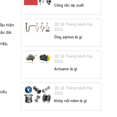
Công tắc áp suất
29 Tháng Mười Hai,
đầu hiện
2023
âu dài.
Ống siphon là gì
hiệp,
29 Tháng Mười Hai,
2023
Actuator là gì
28 Tháng Mười Hai,
hiểu
2023
Khớp nối mềm là gì