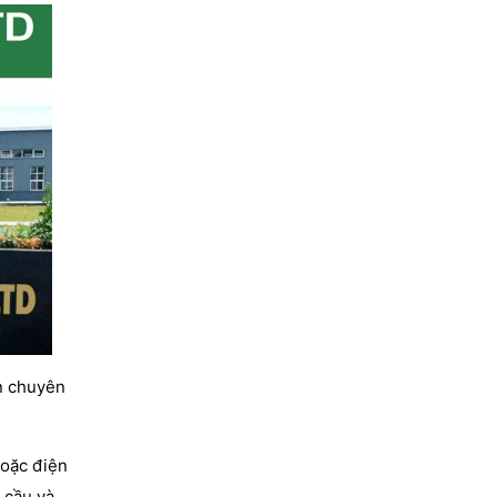
n chuyên
hoặc điện
 cầu và