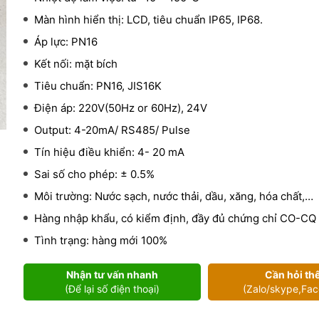
Màn hình hiển thị: LCD, tiêu chuẩn IP65, IP68.
Áp lực: PN16
Kết nối: mặt bích
Tiêu chuẩn: PN16, JIS16K
Điện áp: 220V(50Hz or 60Hz), 24V
Output: 4-20mA/ RS485/ Pulse
Tín hiệu điều khiển: 4- 20 mA
Sai số cho phép: ± 0.5%
Môi trường: Nước sạch, nước thải, dầu, xăng, hóa chất,…
Hàng nhập khẩu, có kiểm định, đầy đủ chứng chỉ CO-CQ
Tình trạng: hàng mới 100%
Nhận tư vấn nhanh
Cần hỏi th
(Để lại số điện thoại)
(Zalo/skype,Fa