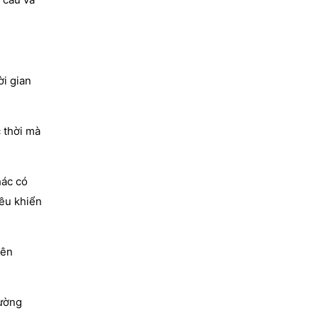
i gian
 thời mà
hác có
iều khiển
nên
rường