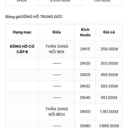
Bảng giá ĐỒNG HỒ TRUNG ĐỨC
Kích
Hạng mục
Kiểu
Giá cả
thước
ĐỒNG HỒ CƠ
THÂN GANG
DN15
259.000đ
CẤP B
NỐI REN
––––
DN20
303.000đ
––––
DN25
459.000đ
––––
DN32
583.000đ
––––
DN40
951.000đ
THÂN GANG
DN50
1.181.000đ
NỐI BÍCH
––––
DN80
1.869.000đ