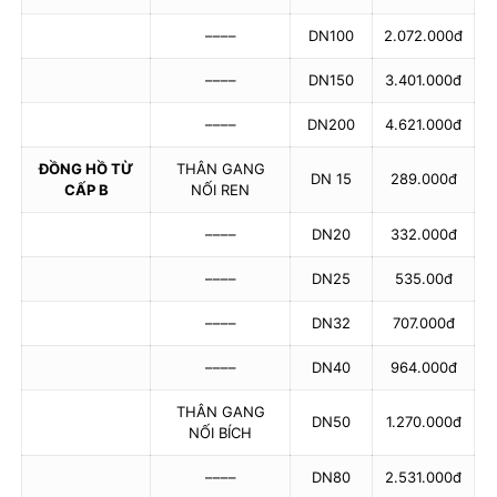
––––
DN100
2.072.000đ
––––
DN150
3.401.000đ
––––
DN200
4.621.000đ
ĐỒNG HỒ TỪ
THÂN GANG
DN 15
289.000đ
CẤP B
NỐI REN
––––
DN20
332.000đ
––––
DN25
535.00đ
––––
DN32
707.000đ
––––
DN40
964.000đ
THÂN GANG
DN50
1.270.000đ
NỐI BÍCH
––––
DN80
2.531.000đ