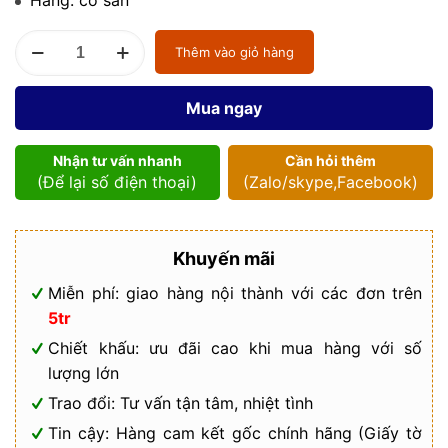
Đồng
Thêm vào giỏ hàng
hồ
đo
nước
Mua ngay
số
lượng
Nhận tư vấn nhanh
Cần hỏi thêm
(Để lại số điện thoại)
(Zalo/skype,Facebook)
Khuyến mãi
Miễn phí: giao hàng nội thành với các đơn trên
5tr
Chiết khấu: ưu đãi cao khi mua hàng với số
lượng lớn
Trao đổi: Tư vấn tận tâm, nhiệt tình
Tin cậy: Hàng cam kết gốc chính hãng (Giấy tờ