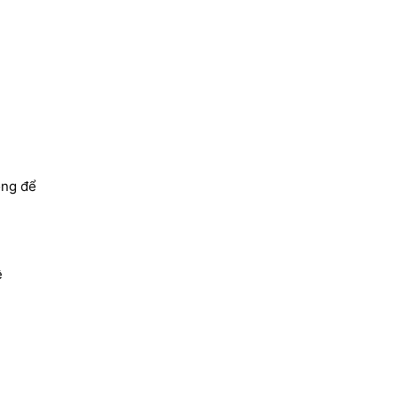
ọng để
ệ