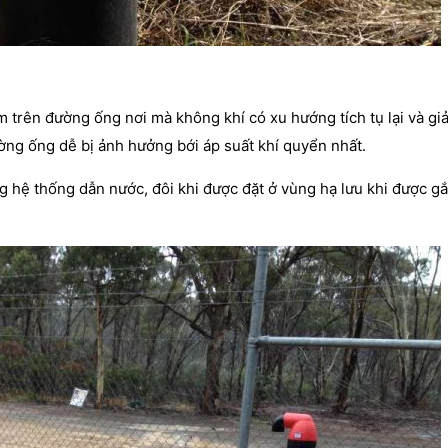
m trên đường ống nơi mà không khí có xu hướng tích tụ lại và giả
ờng ống dễ bị ảnh hưởng bới áp suất khí quyển nhất.
ng hệ thống dẫn nước, đôi khi được đặt ở vùng hạ lưu khi được gắ