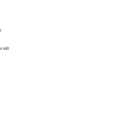
i
n kết