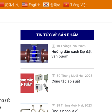
简体中文
English
한국어
Tiếng Việt
TIN TỨC VỀ SẢN PHẨM
18 Tháng Chín, 2025
Hướng dẫn cách lắp đặt
van bướm
30 Tháng Mười Hai, 2023
Công tắc áp suất
ng rất
29 Tháng Mười Hai, 2023
n
Ống siphon là gì