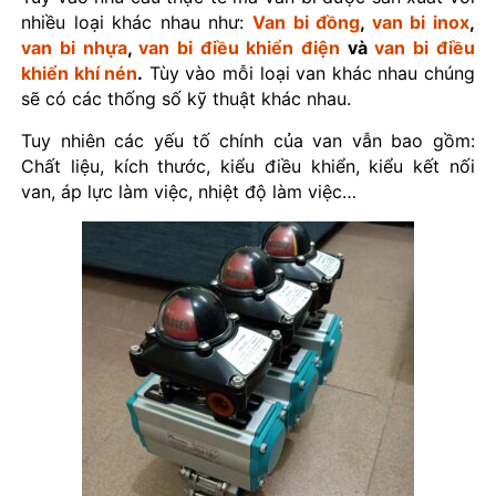
nhiều loại khác nhau như:
Van bi đồng
,
van bi inox
,
van bi nhựa
,
van bi điều khiển điện
và
van bi điều
khiển khí nén
.
Tùy vào mỗi loại van khác nhau chúng
sẽ có các thống số kỹ thuật khác nhau.
Tuy nhiên các yếu tố chính của van vẫn bao gồm:
Chất liệu, kích thước, kiểu điều khiển, kiểu kết nối
van, áp lực làm việc, nhiệt độ làm việc…